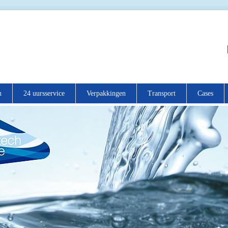
n
24 uursservice
Verpakkingen
Transport
Cases