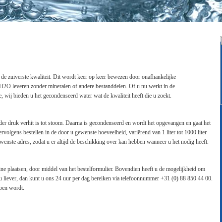
e zuiverste kwaliteit. Dit wordt keer op keer bewezen door onafhankelijke
 u H2O leveren zonder mineralen of andere bestanddelen. Of u nu werkt in de
, wij bieden u het gecondenseerd water wat de kwaliteit heeft die u zoekt.
er druk verhit is tot stoom. Daarna is gecondenseerd en wordt het opgevangen en gaat het
volgens bestellen in de door u gewenste hoeveelheid, variërend van 1 liter tot 1000 liter
wenste adres, zodat u er altijd de beschikking over kan hebben wanneer u het nodig heeft.
ne plaatsen, door middel van het bestelformulier. Bovendien heeft u de mogelijkheid om
 u liever, dan kunt u ons 24 uur per dag bereiken via telefoonnummer +31 (0) 88 850 44 00.
lpen wordt.