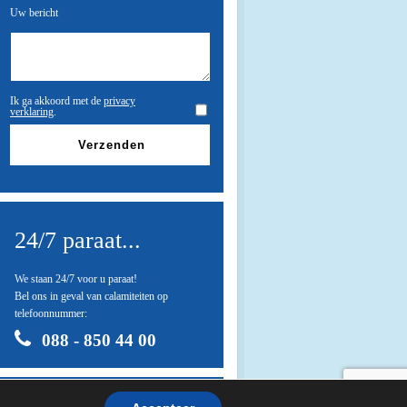
Uw bericht
Ik ga akkoord met de
privacy
verklaring
.
24/7 paraat...
We staan 24/7 voor u paraat!
Bel ons in geval van calamiteiten op
telefoonnummer:
088 - 850 44 00