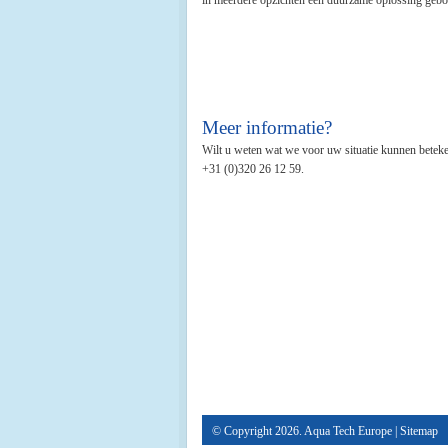
in meerdere opzichten een duurzame oplossing gebo
Meer informatie?
Wilt u weten wat we voor uw situatie kunnen beteke
+31 (0)320 26 12 59.
© Copyright 2026. Aqua Tech Europe |
Sitemap