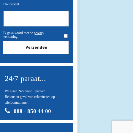
Uw bericht
Ik ga akkoord met de
privacy
verklaring
.
24/7 paraat...
We staan 24/7 voor u paraat!
Bel ons in geval van calamiteiten op
telefoonnummer:
088 - 850 44 00