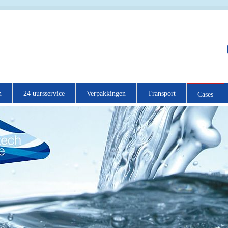
n
24 uursservice
Verpakkingen
Transport
Cases