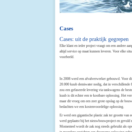
Cases
Cases: uit de praktijk gegrepen
Elke klant en ieder project vraagt om een andere aan
altijd service op maat kunnen leveren. Voor elke situ
voorbeeld.
In 2008 werd een afvalverwerker gebouwd. Voor di
20.000 kuub demiwater nodig, dat in verschillende 
zou een gefaseerde levering via tankwagens de beste
kuub is dit echter een te kostbare oplossing. Het ver
maar dit vroeg om een zeer grote opslag op de bouw
bedachten we een kostenvoordelige oplossing.
Er werd een gigantische plastic zak ter grootte van
werd geplaatst bij het nieuwbouwproject en gevuld 
Momenteel wordt de zak nog steeds gebruikt als op