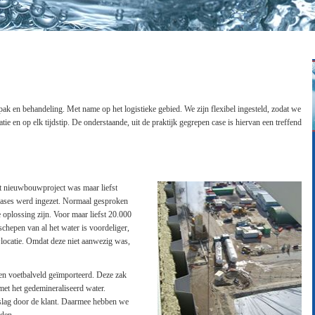
pak en behandeling. Met name op het logistieke gebied. We zijn flexibel ingesteld, zodat we
atie en op elk tijdstip. De onderstaande, uit de praktijk gegrepen case is hiervan een treffend
t nieuwbouwproject was maar liefst
fases werd ingezet. Normaal gesproken
 oplossing zijn. Voor maar liefst 20.000
schepen van al het water is voordeliger,
locatie. Omdat deze niet aanwezig was,
 een voetbalveld geïmporteerd. Deze zak
met het gedemineraliseerd water.
slag door de klant. Daarmee hebben we