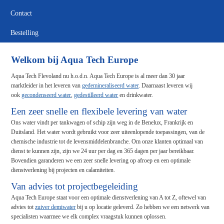
Contact
Bestelling
Welkom bij Aqua Tech Europe
Aqua Tech Flevoland nu h.o.d.n. Aqua Tech Europe is al meer dan 30 jaar
marktleider in het leveren van
gedemineraliseerd water
. Daarnaast leveren wij
ook
gecondenseerd water
,
gedestilleerd water
en drinkwater.
Een zeer snelle en flexibele levering van water
Ons water vindt per tankwagen of schip zijn weg in de Benelux, Frankrijk en
Duitsland. Het water wordt gebruikt voor zeer uiteenlopende toepassingen, van de
chemische industrie tot de levensmiddelenbranche. Om onze klanten optimaal van
dienst te kunnen zijn, zijn we 24 uur per dag en 365 dagen per jaar bereikbaar.
Bovendien garanderen we een zeer snelle levering op afroep en een optimale
dienstverlening bij projecten en calamiteiten.
Van advies tot projectbegeleiding
Aqua Tech Europe staat voor een optimale dienstverlening van A tot Z, oftewel van
advies tot
zuiver demiwater
bij u op locatie geleverd. Zo hebben we een netwerk van
specialisten waarmee we elk complex vraagstuk kunnen oplossen.