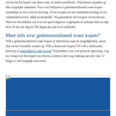
service bij het kopen van demi water of andere producten. Wij kunnen inspelen op
elke mogelijke calamiteit. Voor veel bedrijven is gedemineraliseerd water kopen
onmisbaar en een correcte levering, of het nu gaat om een standaard levering of een
calamiteitenservice, altijd noodzakelijk. Wij garanderen het hoogste serviceniveau.
Hiervoor beschikken wij over een goed uitgerust wagenpark en scheepsvloot en zijn
deze 24 uur per dag en 365 dagen per jaar in te schakelen.
Meer info over gedemineraliseerd water kopen?
Wilt u gedemineraliseerd water kopen of informeren naar de mogelijkheden, neem
dan via het formulier contact op. Wilt u demiwater kopen? Of wilt u drinkwater,
kiemvrij of
gedestilleerd water kopen
? Wij hebben voor u de perfecte oplossing. Leg
uw vraag over het kopen van diverse soorten water nog vandaag aan ons voor. U
krijgt zo snel mogelijk antwoord.