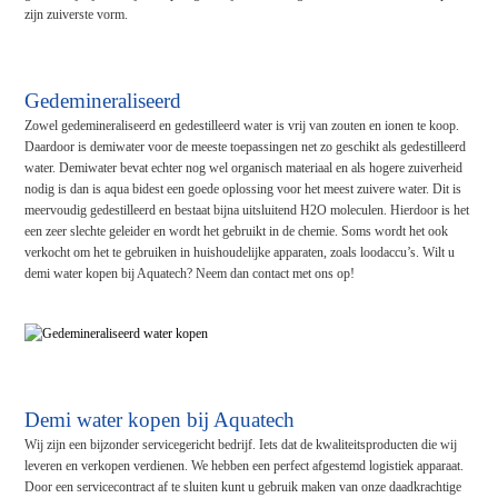
zijn zuiverste vorm.
Gedemineraliseerd
Zowel gedemineraliseerd en gedestilleerd water is vrij van zouten en ionen te koop.
Daardoor is demiwater voor de meeste toepassingen net zo geschikt als gedestilleerd
water. Demiwater bevat echter nog wel organisch materiaal en als hogere zuiverheid
nodig is dan is aqua bidest een goede oplossing voor het meest zuivere water. Dit is
meervoudig gedestilleerd en bestaat bijna uitsluitend H2O moleculen. Hierdoor is het
een zeer slechte geleider en wordt het gebruikt in de chemie. Soms wordt het ook
verkocht om het te gebruiken in huishoudelijke apparaten, zoals loodaccu’s. Wilt u
demi water kopen bij Aquatech? Neem dan contact met ons op!
Demi water kopen bij Aquatech
Wij zijn een bijzonder servicegericht bedrijf. Iets dat de kwaliteitsproducten die wij
leveren en verkopen verdienen. We hebben een perfect afgestemd logistiek apparaat.
Door een servicecontract af te sluiten kunt u gebruik maken van onze daadkrachtige