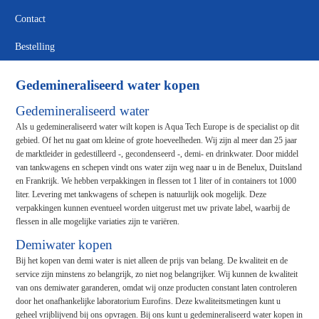
Contact
Bestelling
Gedemineraliseerd water kopen
Gedemineraliseerd water
Als u gedemineraliseerd water wilt kopen is Aqua Tech Europe is de specialist op dit
gebied. Of het nu gaat om kleine of grote hoeveelheden. Wij zijn al meer dan 25 jaar
de marktleider in gedestilleerd -, gecondenseerd -, demi- en drinkwater. Door middel
van tankwagens en schepen vindt ons water zijn weg naar u in de Benelux, Duitsland
en Frankrijk. We hebben verpakkingen in flessen tot 1 liter of in containers tot 1000
liter. Levering met tankwagens of schepen is natuurlijk ook mogelijk. Deze
verpakkingen kunnen eventueel worden uitgerust met uw private label, waarbij de
flessen in alle mogelijke variaties zijn te variëren.
Demiwater kopen
Bij het kopen van demi water is niet alleen de prijs van belang. De kwaliteit en de
service zijn minstens zo belangrijk, zo niet nog belangrijker. Wij kunnen de kwaliteit
van ons demiwater garanderen, omdat wij onze producten constant laten controleren
door het onafhankelijke laboratorium Eurofins. Deze kwaliteitsmetingen kunt u
geheel vrijblijvend bij ons opvragen. Bij ons kunt u gedemineraliseerd water kopen in