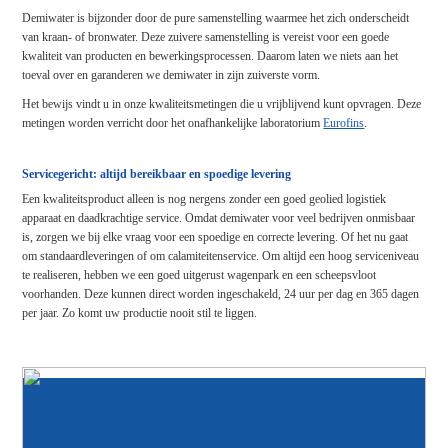
Demiwater is bijzonder door de pure samenstelling waarmee het zich onderscheidt
van kraan- of bronwater. Deze zuivere samenstelling is vereist voor een goede
kwaliteit van producten en bewerkingsprocessen. Daarom laten we niets aan het
toeval over en garanderen we demiwater in zijn zuiverste vorm.
Het bewijs vindt u in onze kwaliteitsmetingen die u vrijblijvend kunt opvragen. Deze
metingen worden verricht door het onafhankelijke laboratorium
Eurofins
.
Servicegericht: altijd bereikbaar en spoedige levering
Een kwaliteitsproduct alleen is nog nergens zonder een goed geolied logistiek
apparaat en daadkrachtige service. Omdat demiwater voor veel bedrijven onmisbaar
is, zorgen we bij elke vraag voor een spoedige en correcte levering. Of het nu gaat
om standaardleveringen of om calamiteitenservice. Om altijd een hoog serviceniveau
te realiseren, hebben we een goed uitgerust wagenpark en een scheepsvloot
voorhanden. Deze kunnen direct worden ingeschakeld, 24 uur per dag en 365 dagen
per jaar. Zo komt uw productie nooit stil te liggen.