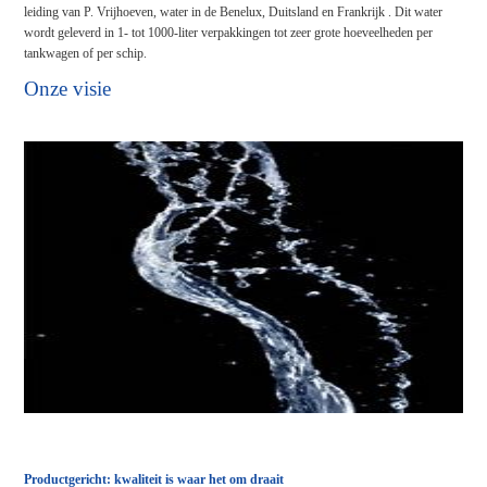
leiding van P. Vrijhoeven, water in de Benelux, Duitsland en Frankrijk . Dit water
wordt geleverd in 1- tot 1000-liter verpakkingen tot zeer grote hoeveelheden per
tankwagen of per schip.
Onze visie
Productgericht: kwaliteit is waar het om draait