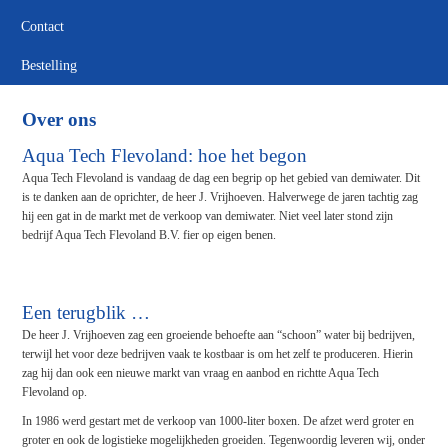
Contact
Bestelling
Over ons
Aqua Tech Flevoland: hoe het begon
Aqua Tech Flevoland is vandaag de dag een begrip op het gebied van demiwater. Dit
is te danken aan de oprichter, de heer J. Vrijhoeven. Halverwege de jaren tachtig zag
hij een gat in de markt met de verkoop van demiwater. Niet veel later stond zijn
bedrijf Aqua Tech Flevoland B.V. fier op eigen benen.
Een terugblik …
De heer J. Vrijhoeven zag een groeiende behoefte aan “schoon” water bij bedrijven,
terwijl het voor deze bedrijven vaak te kostbaar is om het zelf te produceren. Hierin
zag hij dan ook een nieuwe markt van vraag en aanbod en richtte Aqua Tech
Flevoland op.
In 1986 werd gestart met de verkoop van 1000-liter boxen. De afzet werd groter en
groter en ook de logistieke mogelijkheden groeiden. Tegenwoordig leveren wij, onder