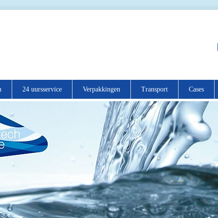
n
24 uursservice
Verpakkingen
Transport
Cases