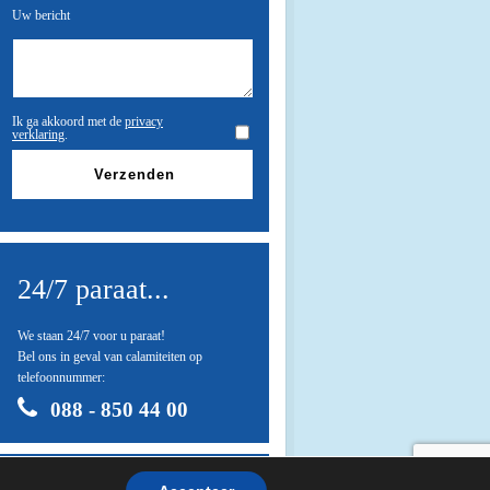
Uw bericht
Ik ga akkoord met de
privacy
verklaring
.
24/7 paraat...
We staan 24/7 voor u paraat!
Bel ons in geval van calamiteiten op
telefoonnummer:
088 - 850 44 00