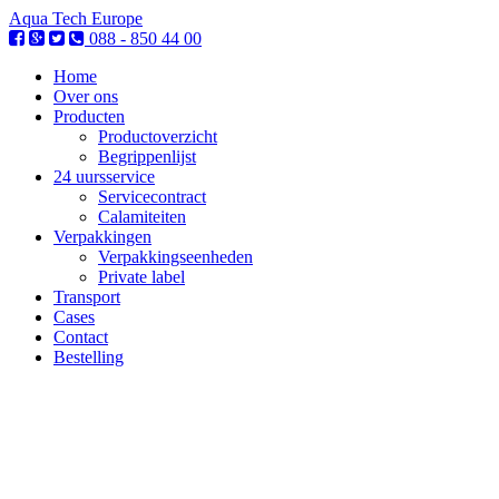
Aqua Tech Europe
088 - 850 44 00
Home
Over ons
Producten
Productoverzicht
Begrippenlijst
24 uursservice
Servicecontract
Calamiteiten
Verpakkingen
Verpakkingseenheden
Private label
Transport
Cases
Contact
Bestelling