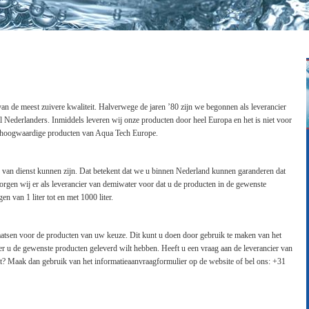
an de meest zuivere kwaliteit. Halverwege de jaren ’80 zijn we begonnen als leverancier
al Nederlanders. Inmiddels leveren wij onze producten door heel Europa en het is niet voor
 de hoogwaardige producten van Aqua Tech Europe.
k van dienst kunnen zijn. Dat betekent dat we u binnen Nederland kunnen garanderen dat
orgen wij er als leverancier van demiwater voor dat u de producten in de gewenste
n van 1 liter tot en met 1000 liter.
laatsen voor de producten van uw keuze. Dit kunt u doen door gebruik te maken van het
r u de gewenste producten geleverd wilt hebben. Heeft u een vraag aan de leverancier van
ct? Maak dan gebruik van het informatieaanvraagformulier op de website of bel ons: +31