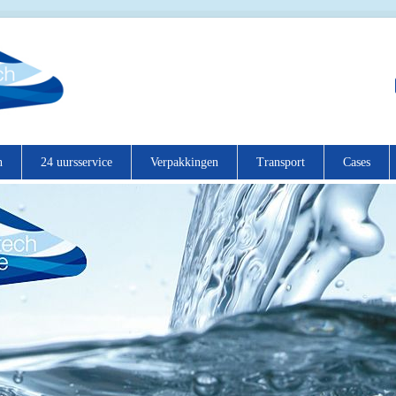
n
24 uursservice
Verpakkingen
Transport
Cases