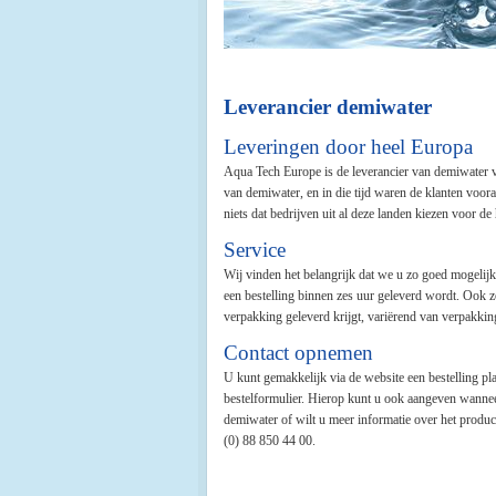
Leverancier demiwater
Leveringen door heel Europa
Aqua Tech Europe is de leverancier van demiwater v
van demiwater, en in die tijd waren de klanten voor
niets dat bedrijven uit al deze landen kiezen voor
Service
Wij vinden het belangrijk dat we u zo goed mogelij
een bestelling binnen zes uur geleverd wordt. Ook z
verpakking geleverd krijgt, variërend van verpakkinge
Contact opnemen
U kunt gemakkelijk via de website een bestelling p
bestelformulier. Hierop kunt u ook aangeven wannee
demiwater of wilt u meer informatie over het produ
(0) 88 850 44 00.