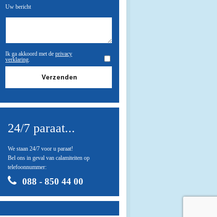
Uw bericht
Ik ga akkoord met de
privacy
verklaring
.
24/7 paraat...
We staan 24/7 voor u paraat!
Bel ons in geval van calamiteiten op
telefoonnummer:
088 - 850 44 00